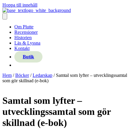
Hoppa till innehåll
Om Plutte
Recensioner
Historien
Läs & Lyssna
Kontakt
Butik
Hem
/
Böcker
/
Ledarskap
/ Samtal som lyfter – utvecklingssamtal
som gör skillnad (e-bok)
Samtal som lyfter –
utvecklingssamtal som gör
skillnad (e-bok)