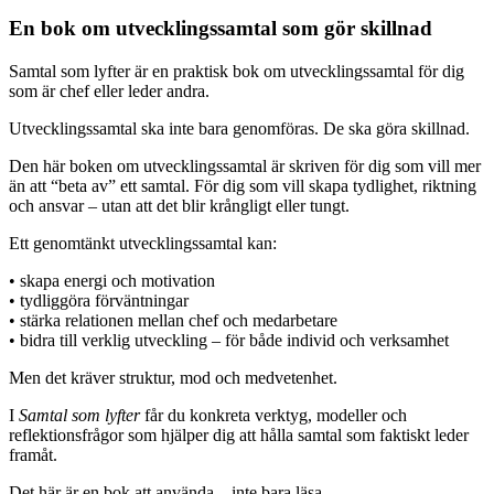
En bok om utvecklingssamtal som gör skillnad
Samtal som lyfter är en praktisk bok om utvecklingssamtal för dig
som är chef eller leder andra.
Utvecklingssamtal ska inte bara genomföras. De ska göra skillnad.
Den här boken om utvecklingssamtal är skriven för dig som vill mer
än att “beta av” ett samtal. För dig som vill skapa tydlighet, riktning
och ansvar – utan att det blir krångligt eller tungt.
Ett genomtänkt utvecklingssamtal kan:
• skapa energi och motivation
• tydliggöra förväntningar
• stärka relationen mellan chef och medarbetare
• bidra till verklig utveckling – för både individ och verksamhet
Men det kräver struktur, mod och medvetenhet.
I
Samtal som lyfter
får du konkreta verktyg, modeller och
reflektionsfrågor som hjälper dig att hålla samtal som faktiskt leder
framåt.
Det här är en bok att använda – inte bara läsa.