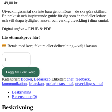
149,00
kr
Utvecklingssamtal ska inte bara genomföras – de ska göra skillnad.
En praktisk och inspirerande guide för dig som är chef eller ledare
och vill skapa tydlighet, ansvar och verklig utveckling i dina samtal.
Digital utgåva – EPUB & PDF
Läs ett smakprov här!
Betala med kort, faktura eller delbetalning – välj i kassan
Samtal
som
lyfter
-
utvecklingssamtal
Lägg till i varukorg
som
Kategorier:
Böcker
,
Ledarskap
Etiketter:
chef
,
feedback
,
gör
kommunikation
,
ledarskap
,
medarbetarsamtal
,
utvecklingssamtal
skillnad
(e-
Beskrivning
bok)
Recensioner (0)
mängd
Beskrivning